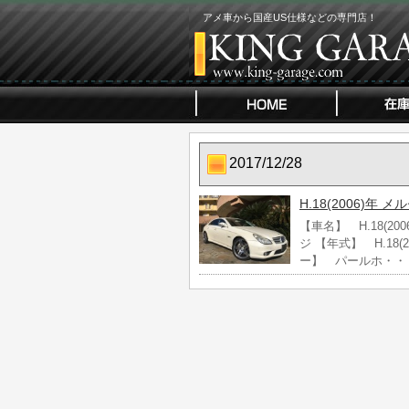
アメ車から国産US仕様などの専門店！
2017/12/28
H.18(2006)年
【車名】 H.18(20
ジ 【年式】 H.18
ー】 パールホ・・