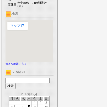
年中無休（24時間電話
定休日
OK）
地図
大きな地図で見る
SEARCH
2017年12月
月
火
水
木
金
土
日
1
2
3