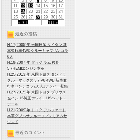
4
5
6
7
8
9
10
11
12
13
14
15
16
17
18
19
20
21
22
23
24
25
26
27
28
29
30
31
« 9月
1月 »
最近の投稿
H.17(2005)年 米国日産 タイタン 新
車並行車4WDクルーキャブベンコラ
6人
H.19(2007)年 ダッジ ラム 後期
5.7HEMIエンジン本革
H.25(2013)年 米国トヨタ タンドラ
クルーマックス 5.7 V8 4WD 新車並
行車ベンチコラム6人1ナンバー登録
H.27(2015)年 米国トヨタ プリウス
左ハンUS純正ホワイトUSヘッド・
テール
H.21(2009)年 トヨタ アルファード
本革ダブルサンルーフプレミアムサ
ウンド
最近のコメント