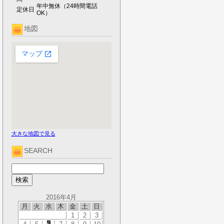
年中無休（24時間電話
定休日
OK）
地図
大きな地図で見る
SEARCH
2016年4月
月
火
水
木
金
土
日
1
2
3