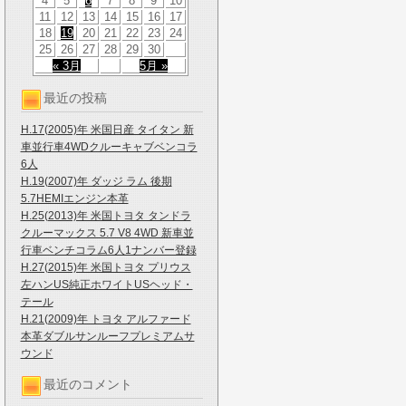
4
5
6
7
8
9
10
11
12
13
14
15
16
17
18
19
20
21
22
23
24
25
26
27
28
29
30
« 3月
5月 »
最近の投稿
H.17(2005)年 米国日産 タイタン 新
車並行車4WDクルーキャブベンコラ
6人
H.19(2007)年 ダッジ ラム 後期
5.7HEMIエンジン本革
H.25(2013)年 米国トヨタ タンドラ
クルーマックス 5.7 V8 4WD 新車並
行車ベンチコラム6人1ナンバー登録
H.27(2015)年 米国トヨタ プリウス
左ハンUS純正ホワイトUSヘッド・
テール
H.21(2009)年 トヨタ アルファード
本革ダブルサンルーフプレミアムサ
ウンド
最近のコメント