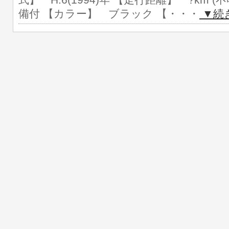
式】 H.6(1994)年 【走行距離】 ?km 
備付 【カラー】 ブラック 【・・・
▼続