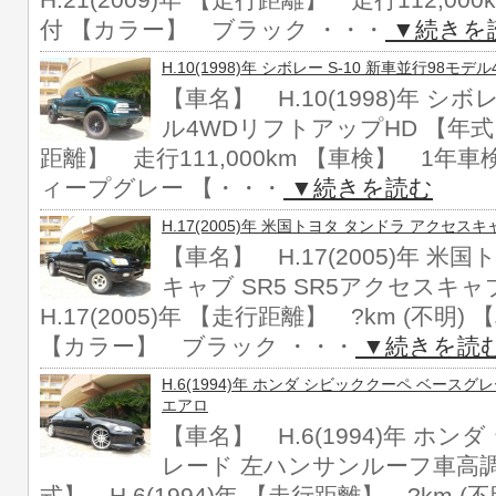
H.21(2009)年 【走行距離】 走行112,0
付 【カラー】 ブラック ・・・
▼続きを
H.10(1998)年 シボレー S-10 新車並行98モ
【車名】 H.10(1998)年 シボ
ル4WDリフトアップHD 【年式】 
距離】 走行111,000km 【車検】 1年
ィープグレー 【・・・
▼続きを読む
H.17(2005)年 米国トヨタ タンドラ アクセスキ
【車名】 H.17(2005)年 米
キャブ SR5 SR5アクセスキャ
H.17(2005)年 【走行距離】 ?km (不明
【カラー】 ブラック ・・・
▼続きを読
H.6(1994)年 ホンダ シビッククーペ ベース
エアロ
【車名】 H.6(1994)年 ホ
レード 左ハンサンルーフ車高調