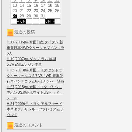
6
7
8
9
10
11
12
13
14
15
16
17
18
19
20
21
22
23
24
25
26
27
28
29
30
31
« 6月
8月 »
最近の投稿
H.17(2005)年 米国日産 タイタン 新
車並行車4WDクルーキャブベンコラ
6人
H.19(2007)年 ダッジ ラム 後期
5.7HEMIエンジン本革
H.25(2013)年 米国トヨタ タンドラ
クルーマックス 5.7 V8 4WD 新車並
行車ベンチコラム6人1ナンバー登録
H.27(2015)年 米国トヨタ プリウス
左ハンUS純正ホワイトUSヘッド・
テール
H.21(2009)年 トヨタ アルファード
本革ダブルサンルーフプレミアムサ
ウンド
最近のコメント