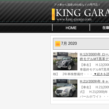
アメ車から国産US仕様などの専門店！
7月 2020
H.12(2000)年
終モデルMT黒革
【車名】 H.12(20
車最終モデルMT黒革デ
検】 2年車検整備付・・・
▼続きを
H.21(2009)年
【車名】 H.21(2
式】 H.21(200
パールホワイト ・