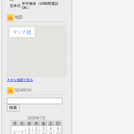
年中無休（24時間電話
定休日
OK）
地図
大きな地図で見る
SEARCH
2020年7月
月
火
水
木
金
土
日
1
2
3
4
5