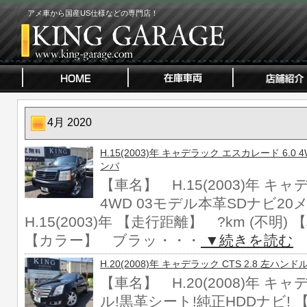
アメ車から国産US仕様などの専門店！
4月 2020
H.15(2003)年 キャデラック エスカレード 6.0
ンバ
【車名】 H.15(2003)年 キ
4WD 03モデル本革SDナビ2
H.15(2003)年 【走行距離】 ?km (不明
【カラー】 ブラッ・・・
▼続きを読む
H.20(2008)年 キャデラック CTS 2.8 左ハン
【車名】 H.20(2008)年 キャ
ル!黒革シート!純正HDDナビ! 【年