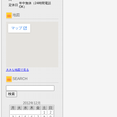
年中無休（24時間電話
定休日
OK）
地図
大きな地図で見る
SEARCH
2012年12月
月
火
水
木
金
土
日
1
2