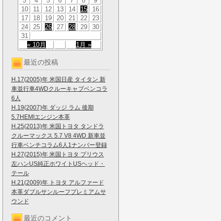
3
4
5
6
7
8
9
10
11
12
13
14
15
16
17
18
19
20
21
22
23
24
25
26
27
28
29
30
31
« 10月
1月 »
最近の投稿
H.17(2005)年 米国日産 タイタン 新
車並行車4WDクルーキャブベンコラ
6人
H.19(2007)年 ダッジ ラム 後期
5.7HEMIエンジン本革
H.25(2013)年 米国トヨタ タンドラ
クルーマックス 5.7 V8 4WD 新車並
行車ベンチコラム6人1ナンバー登録
H.27(2015)年 米国トヨタ プリウス
左ハンUS純正ホワイトUSヘッド・
テール
H.21(2009)年 トヨタ アルファード
本革ダブルサンルーフプレミアムサ
ウンド
最近のコメント