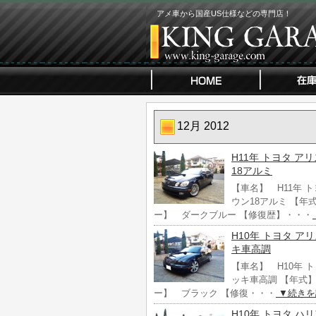
アメ車から国産US仕様などの専門店！
12月 2012
H11年 トヨタ ア
18アルミ
【車名】 H11年 
ウン18アルミ 【年式
ー】 ダークブルー 【修復歴】・・・
H10年 トヨタ ア
キ車高調
【車名】 H10年 
ッキ車高調 【年式】 
ー】 ブラック 【修復・・・
▼続きを
H10年 トヨタ 