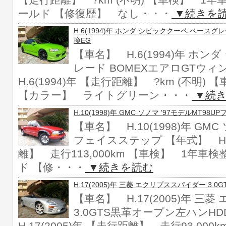
【走行距離】 ?km (不明) 【車検】 1
ールド 【修復歴】 なし・・・
▼続きを
H.6(1994)年 ホンダ シビッククーペ ベースグ
換EG
【車名】 H.6(1994)年 ホ
レード BOMEXエアロGTウィ
H.6(1994)年 【走行距離】 ?km (不明
【カラー】 ライトグリーン・・・
▼続き
H.10(1998)年 GMC ソノマ '97モデルMT98
【車名】 H.10(1998)年 GMC
フェイスステップ 【年式】 H.1
離】 走行113,000km 【車検】 1年車
ド 【修・・・
▼続きを読む
H.17(2005)年 三菱 エクリプススパイダー 3
【車名】 H.17(2005)年 
3.0GTS黒革オープン左ハンH