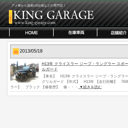
アメ車から国産US仕様などの専門店！
2013/05/18
H13年 クライスラー ジープ・ラングラー ス
ルガード
【車名】 H13年 クライスラー ジープ・ラングラ
グリルガード 【年式】 H13年 【走行距離】 7600
ラー】 ブラック 【修復歴】 修・・・
▼続きを読む