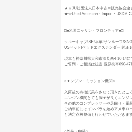
★☆JU社団法人日本中古車販売協会連
★☆Used American・Import・USD
□■米国ニッサン・フロンティア■□
クルーキャブ!SE!本革!サンルーフ!SNG
USベット!ベッドエクステンダー!純正
現車も神奈川県大和市深見西4-10-14
ご質問・ご相談は担当 豊原携帯090-47
○エンジン・ミッション機関○
入庫後の点検試乗をさせて頂きたとこ
エンジン機関とても調子が良くエンジ
その他のコンプレッサーや足回り・電
ご納車前にはインパラを始めアメ車ロ
と法定点検整備も行わせていただきます
○外装・内装○