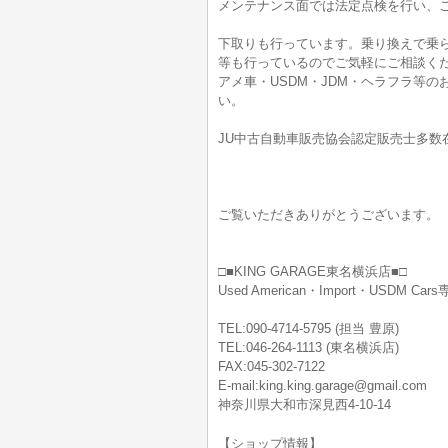
メンテナンス面では法定点検を行い、
下取りも行っています。乗り換えで乗
等も行っているのでご気軽にご相談く
アメ車・USDM・JDM・ヘラフラ等
い。
JU中古自動車販売協会認定販売士多数
ご覧いただきありがとうございます。
□■KING GARAGE東名横浜店■□
Used American・Import・USDM Ca
TEL:090-4714-5795 (担当 豊原)
TEL:046-264-1113 (東名横浜店)
FAX:045-302-7122
E-mail:king.king.garage@gmail.com
神奈川県大和市深見西4-10-14
【ショップ情報】