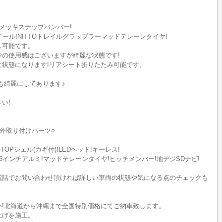
ト!メッキステップバンパー!
ール!NITTOトレイルグラップラーマッドテレーンタイヤ!
し可能です。
の使用感はございますが綺麗な状態です!
な状態になります!リアシート折りたたみ可能です。
も綺麗にしてあります♪
い!
外取り付けパーツ○
TOPシェル(カギ付)!LEDヘッド!キーレス!
16インチアルミ!マッドテレーンタイヤ!ヒッチメンバー!地デジSDナビ!
電話でお問い合わせ頂ければ詳しい車両の状態や気になる点のチェックも
い!北海道から沖縄まで全国特別価格にてご納車致します。
上げを施工。