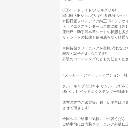
LEDヘッドライト!メッキグリル!
SNUGTOPシェル(カギ付き)!USベッ
米国日産フロンティア純正16インチホイ
ベッドエクステンダーは自由に取り外
運転席・助手席本革シートの状態も多少
リアシートの状態も使用感もなく綺麗
車内抗菌クリーニングを実施!汚れなど
程度・調子のよい1台です!!
外装のコーティングなどもお任せくださ
○メーカー・ディーラーオプション・社
クルーキャブ!SE!本革!サンルーフ!SNG
USベット!ベッドエクステンダー!純正
遠方の方でご試乗等が難しい場合はお
させて頂きます!
全国へのご納車ご気軽にご相談くださ
ご納車前には内装クリーニング外装仕