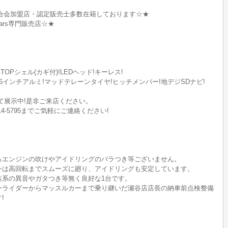
合会加盟店・認定販売士多数在籍しております☆★
M Cars専門販売店☆★
TOPシェル(カギ付)!LEDヘッド!キーレス!
16インチアルミ!マッドテレーンタイヤ!ヒッチメンバー!地デジSDナビ!
にて展示中!是非ご来店ください。
14-5795までご気軽にご連絡ください!
ろエンジンの吹けやアイドリングのバラつき等ございません。
ンは高回転までスムーズに廻り、アイドリングも安定しています。
装系の異音やガタつき等無く良好な1台です。
ーライダーからマッスルカーまで乗り継いだ瀬谷店店長の納車前点検整備
!