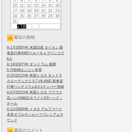
3
4
5
6
7
8
9
10
11
12
13
14
15
16
17
18
19
20
21
22
23
24
25
26
27
28
29
30
31
« 7月
最近の投稿
H.17(2005)年 米国日産 タイタン 新
車並行車4WDクルーキャブベンコラ
6人
H.19(2007)年 ダッジ ラム 後期
5.7HEMIエンジン本革
H.25(2013)年 米国トヨタ タンドラ
クルーマックス 5.7 V8 4WD 新車並
行車ベンチコラム6人1ナンバー登録
H.27(2015)年 米国トヨタ プリウス
左ハンUS純正ホワイトUSヘッド・
テール
H.21(2009)年 トヨタ アルファード
本革ダブルサンルーフプレミアムサ
ウンド
最近のコメント