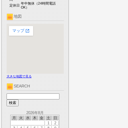
年中無休（24時間電話
定休日
OK）
地図
大きな地図で見る
SEARCH
2026年8月
月
火
水
木
金
土
日
1
2