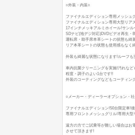
○外装・内装○
ファイナルエディション専用メッシュグリル
ファイナルエディション専用大型リアス
17インチメッキアルミホイール!サンル
SDナビ(地デジ対応)DVDビデオ再生・Bl
運転席・助手席本革シートの状態も綺麗
リア本革シートの状態も使用感もなく綺
外装も綺麗な状態になります!ルーフも
車内抗菌クリーニングを実施!汚れなど
程度・調子のよい1台です!!
外装のコーティングなどもコーティン
○メーカー・ディーラーオプション・社
ファイナルエディション!50台限定車!
専用フロントメッシュグリル!専用大型リア
遠方の方でご試乗等が難しい場合はお
させて頂きます!