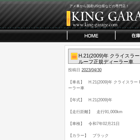
アメ車から国産US仕様などの専門店！
H.21(2009)年 クライ
ルーフ正規ディーラー車
投稿日
2023/04/30
【車名】 H.21(2009)年 クライス
ーラー車
【年式】 H.21(2009)年
【走行距離】 走行91,000km
【車検】 令和7年02月21日
【カラー】 ブラック