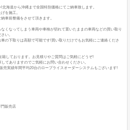
い!北海道から沖縄まで全国特別価格にてご納車致します。
上げを施工。
ご納車前整備をさせて頂きます。
らなくなってしまう車両や車検が切れて置いたままの車両などの買い取り
ださい。
のお車の下取りは高額で可能です!買い取りだけでもお気軽にご連絡くださ
在籍しております。お見積りやご質問はご気軽にどうぞ!
ど在庫してありますのでご気軽にお問い合わせください。
販売実績年間平均20台のロープライスオーダーシステムもございます!
rs専門販売店