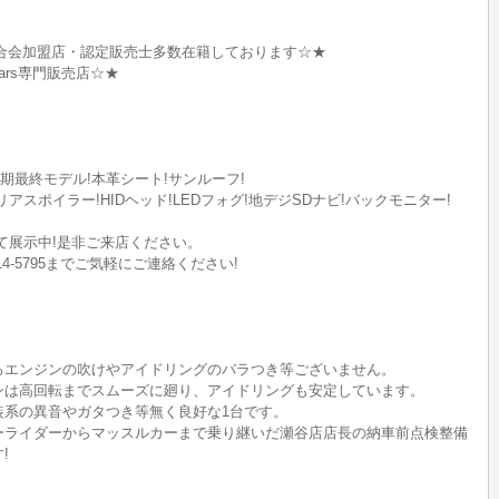
合会加盟店・認定販売士多数在籍しております☆★
M Cars専門販売店☆★
後期最終モデル!本革シート!サンルーフ!
スポイラー!HIDヘッド!LEDフォグ!地デジSDナビ!バックモニター!
にて展示中!是非ご来店ください。
14-5795までご気軽にご連絡ください!
ろエンジンの吹けやアイドリングのバラつき等ございません。
ンは高回転までスムーズに廻り、アイドリングも安定しています。
装系の異音やガタつき等無く良好な1台です。
ーライダーからマッスルカーまで乗り継いだ瀬谷店店長の納車前点検整備
!