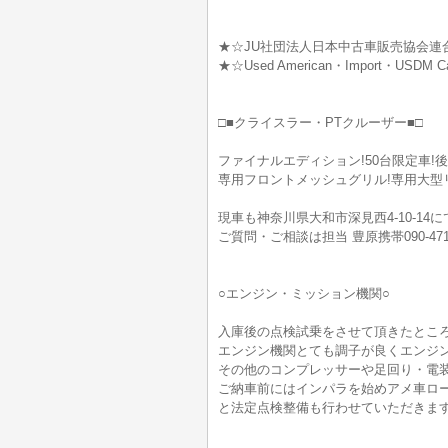
★☆JU社団法人日本中古車販売協会連
★☆Used American・Import・USD
□■クライスラー・PTクルーザー■□
ファイナルエディション!50台限定車!
専用フロントメッシュグリル!専用大型リア
現車も神奈川県大和市深見西4-10-14
ご質問・ご相談は担当 豊原携帯090-47
○エンジン・ミッション機関○
入庫後の点検試乗をさせて頂きたとこ
エンジン機関とても調子が良くエンジ
その他のコンプレッサーや足回り・電
ご納車前にはインパラを始めアメ車ロ
と法定点検整備も行わせていただきます