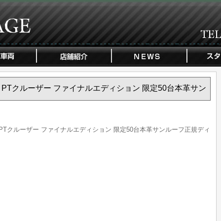
スラー PTクルーザー ファイナルエディション 限定50台本革サン
ラー PTクルーザー ファイナルエディション 限定50台本革サンルーフ正規ディ