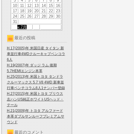
3
4
5
6
7
8
9
10
11
12
13
14
15
16
17
18
19
20
21
22
23
24
25
26
27
28
29
30
31
« 7月
最近の投稿
H.17(2005)年 米国日産 タイタン 新
車並行車4WDクルーキャブベンコラ
6人
H.19(2007)年 ダッジ ラム 後期
5.7HEMIエンジン本革
H.25(2013)年 米国トヨタ タンドラ
クルーマックス 5.7 V8 4WD 新車並
行車ベンチコラム6人1ナンバー登録
H.27(2015)年 米国トヨタ プリウス
左ハンUS純正ホワイトUSヘッド・
テール
H.21(2009)年 トヨタ アルファード
本革ダブルサンルーフプレミアムサ
ウンド
最近のコメント