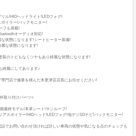
!HIDヘッドライト!LEDフォグ!
ポイラー!バックモニター!
ーフも搭載!
uetoothオーディオ対応!
な状態になります!シートヒーター装備!
麗な状態になります!
塗装のトビもなくツヤもあり綺麗な状態になります!
も綺麗にしてあります♪
グ専門店で修業を積んだ木更津店店長にお任せください!
外取り付けパーツ○
後期最終モデル!本革シート!サンルーフ!
スポイラー!HIDヘッド!LEDフォグ!地デジSDナビ!バックモニター!
電話でお問い合わせ頂ければ詳しい車両の状態や気になる点のチェックも