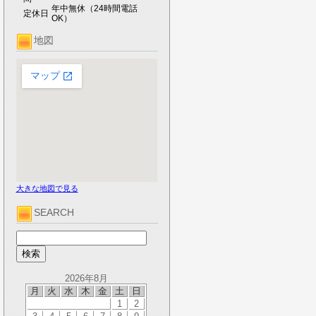
年中無休（24時間電話
定休日
OK）
地図
大きな地図で見る
SEARCH
2026年8月
月
火
水
木
金
土
日
1
2