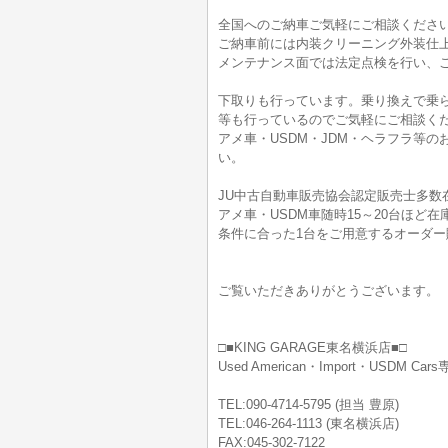
全国へのご納車ご気軽にご相談くださ
ご納車前には内装クリーニング外装仕
メンテナンス面では法定点検を行い、
下取りも行っています。乗り換えで乗
等も行っているのでご気軽にご相談く
アメ車・USDM・JDM・ヘラフラ等
い。
JU中古自動車販売協会認定販売士多数
アメ車・USDM車随時15～20台ほ
条件に合った1台をご用意するオーダー
ご覧いただきありがとうございます。
□■KING GARAGE東名横浜店■□
Used American・Import・USDM Ca
TEL:090-4714-5795 (担当 豊原)
TEL:046-264-1113 (東名横浜店)
FAX:045-302-7122