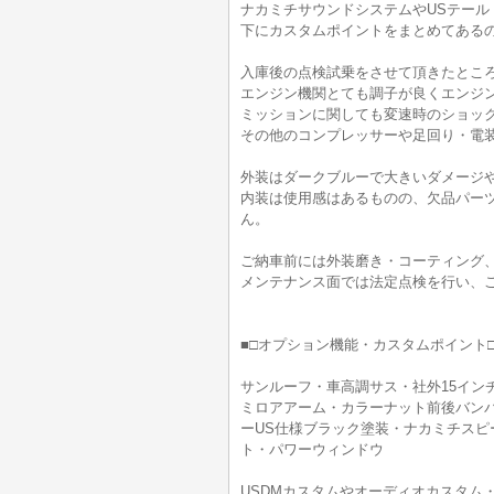
ナカミチサウンドシステムやUSテール
下にカスタムポイントをまとめてある
入庫後の点検試乗をさせて頂きたとこ
エンジン機関とても調子が良くエンジ
ミッションに関しても変速時のショッ
その他のコンプレッサーや足回り・電
外装はダークブルーで大きいダメージ
内装は使用感はあるものの、欠品パー
ん。
ご納車前には外装磨き・コーティング
メンテナンス面では法定点検を行い、
■□オプション機能・カスタムポイント□
サンルーフ・車高調サス・社外15イン
ミロアアーム・カラーナット前後バンパ
ーUS仕様ブラック塗装・ナカミチスピ
ト・パワーウィンドウ
USDMカスタムやオーディオカスタム