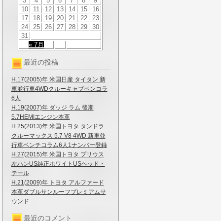
3
4
5
6
7
8
9
10
11
12
13
14
15
16
17
18
19
20
21
22
23
24
25
26
27
28
29
30
31
« 7月
最近の投稿
H.17(2005)年 米国日産 タイタン 新
車並行車4WDクルーキャブベンコラ
6人
H.19(2007)年 ダッジ ラム 後期
5.7HEMIエンジン本革
H.25(2013)年 米国トヨタ タンドラ
クルーマックス 5.7 V8 4WD 新車並
行車ベンチコラム6人1ナンバー登録
H.27(2015)年 米国トヨタ プリウス
左ハンUS純正ホワイトUSヘッド・
テール
H.21(2009)年 トヨタ アルファード
本革ダブルサンルーフプレミアムサ
ウンド
最近のコメント