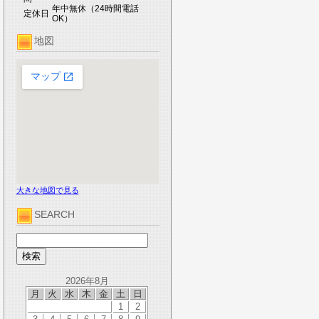
年中無休（24時間電話
定休日
OK）
地図
大きな地図で見る
SEARCH
2026年8月
月
火
水
木
金
土
日
1
2