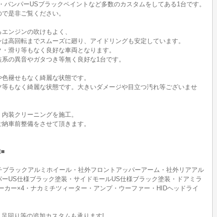
・バンパーUSブラックペイントなど多数のカスタムをしてある1台です。
ので是非ご覧ください。
ろエンジンの吹けもよく、
ンは高回転までスムーズに廻り、アイドリングも安定しています。
ク・滑り等もなく良好な車両となります。
装系の異音やガタつき等無く良好な1台です。
や色褪せもなく綺麗な状態です。
ツ等もなく綺麗な状態です。大きいダメージや目立つ汚れ等ございませ
、内装クリーニングを施工。
ご納車前整備をさせて頂きます。
■
チブラックアルミホイール・社外フロントアッパーアーム・社外リアアル
ーUS仕様ブラック塗装・サイドモールUS仕様ブラック塗装・ドアミラ
ーカー×4・ナカミチツィーター・アンプ・ウーファー・HIDヘッドライ
・足回り等の追加カスタムも承ります!