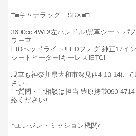
□■キャデラック・SRX■□
3600cc!4WD!左ハンドル!黒革シート
ラー車!
HIDヘッドライト!LEDフォグ!純正17イ
シートヒーター!キーレス!ETC!
現車も神奈川県大和市深見西4-10-14に
さい。
ご質問・ご相談は担当 豊原携帯090-4714
絡ください!
○エンジン・ミッション機関○