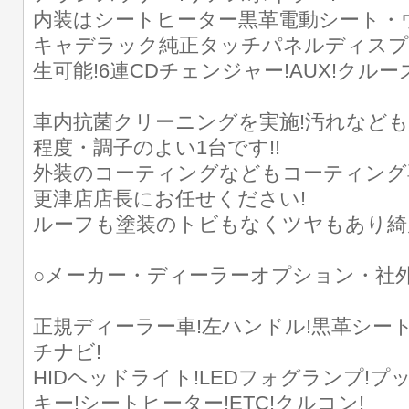
内装はシートヒーター黒革電動シート・
キャデラック純正タッチパネルディスプレ
生可能!6連CDチェンジャー!AUX!クルー
車内抗菌クリーニングを実施!汚れなども
程度・調子のよい1台です!!
外装のコーティングなどもコーティング
更津店店長にお任せください!
ルーフも塗装のトビもなくツヤもあり綺
○メーカー・ディーラーオプション・社
正規ディーラー車!左ハンドル!黒革シー
チナビ!
HIDヘッドライト!LEDフォグランプ!
キー!シートヒーター!ETC!クルコン!