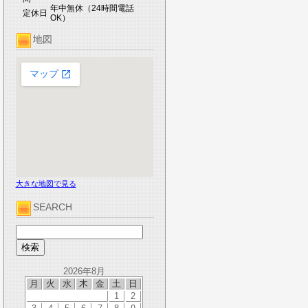
年中無休（24時間電話
定休日
OK）
地図
大きな地図で見る
SEARCH
2026年8月
月
火
水
木
金
土
日
1
2