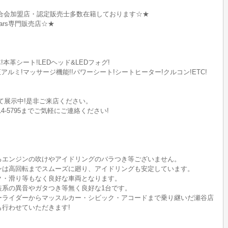
合会加盟店・認定販売士多数在籍しております☆★
M Cars専門販売店☆★
本革シート!LEDヘッド&LEDフォグ!
正アルミ!マッサージ機能!!パワーシート!シートヒーター!クルコン!ETC!
にて展示中!是非ご来店ください。
14-5795までご気軽にご連絡ください!
ろエンジンの吹けやアイドリングのバラつき等ございません。
ンは高回転までスムーズに廻り、アイドリングも安定しています。
ク・滑り等もなく良好な車両となります。
装系の異音やガタつき等無く良好な1台です。
ーライダーからマッスルカー・シビック・アコードまで乗り継いだ瀬谷店
行わせていただきます!