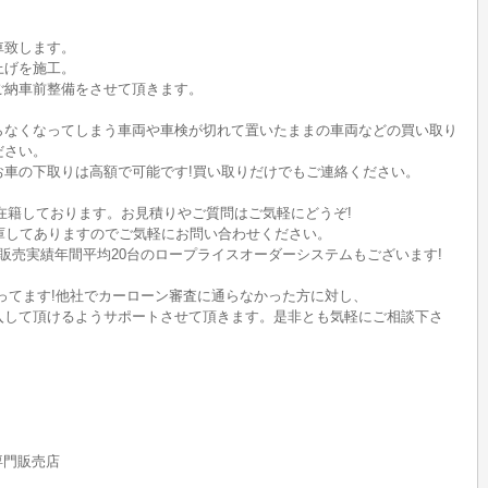
車致します。
上げを施工。
ご納車前整備をさせて頂きます。
らなくなってしまう車両や車検が切れて置いたままの車両などの買い取り
ださい。
のお車の下取りは高額で可能です!買い取りだけでもご連絡ください。
在籍しております。お見積りやご質問はご気軽にどうぞ!
ど在庫してありますのでご気軽にお問い合わせください。
販売実績年間平均20台のロープライスオーダーシステムもございます!
ってます!他社でカーローン審査に通らなかった方に対し、
入して頂けるようサポートさせて頂きます。是非とも気軽にご相談下さ
rs専門販売店