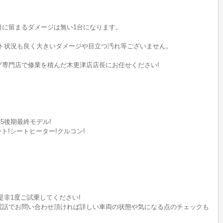
目に留まるダメージは無い1台になります。
ート状況も良く大きいダメージや目立つ汚れ等ございません。
グ専門店で修業を積んだ木更津店店長にお任せください!
45後期最終モデル!
ト!シートヒーター!クルコン!
是非1度ご試乗してください!
電話でお問い合わせ頂ければ詳しい車両の状態や気になる点のチェックも