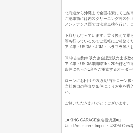
北海道から沖縄まで全国格安にてご納
ご納車前には内装クリーニング外装仕
メンテナンス面では法定点検を行い、
下取りも行っています。乗り換えで乗
等も行っているのでご気軽にご相談く
アメ車・USDM・JDM・ヘラフラ等
JU中古自動車販売協会認定販売士多数
アメ車・USDM車随時15～20台ほ
条件に合った1台をご用意するオーダー
ローンにお困りの方必見!自社ローン扱
当社独自の審査や条件によりお車を購
い。
ご覧いただきありがとうございます。
□■KING GARAGE東名横浜店■□
Used American・Import・USDM Ca