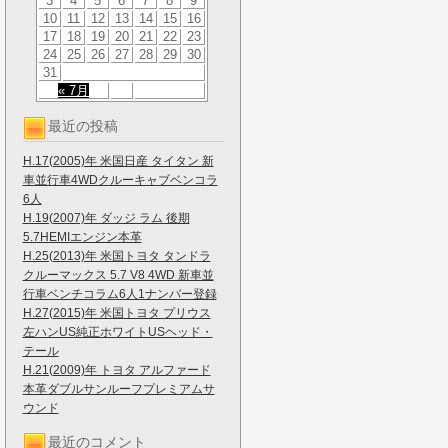
3
4
5
6
7
8
9
10
11
12
13
14
15
16
17
18
19
20
21
22
23
24
25
26
27
28
29
30
31
« 7月
最近の投稿
H.17(2005)年 米国日産 タイタン 新
車並行車4WDクルーキャブベンコラ
6人
H.19(2007)年 ダッジ ラム 後期
5.7HEMIエンジン本革
H.25(2013)年 米国トヨタ タンドラ
クルーマックス 5.7 V8 4WD 新車並
行車ベンチコラム6人1ナンバー登録
H.27(2015)年 米国トヨタ プリウス
左ハンUS純正ホワイトUSヘッド・
テール
H.21(2009)年 トヨタ アルファード
本革ダブルサンルーフプレミアムサ
ウンド
最近のコメント