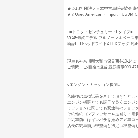
★☆JU社団法人日本中古車販売協会連
★☆Used American・Import・USD
□■トヨタ・センチュリー・Lタイプ■□
VG45最終モデル!フルノーマルベース車!
新品LEDヘッドライト&LEDフォグ!純
現車も神奈川県大和市深見西4-10-14
ご質問・ご相談は担当 豊原携帯090-47
○エンジン・ミッション機関○
入庫後の点検試乗をさせて頂きたとこ
エンジン機関とても調子が良くエンジ
ミッションに関しても変速時のショッ
その他のコンプレッサーや足回り・電
ご納車前にはインパラを始めアメ車ロ
店長の納車前点検整備と法定点検整備も