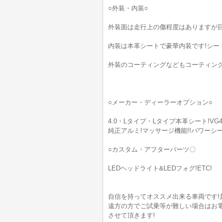
○外装・内装○
外装面は走行上の傷程度はありますが
内装は本革シートで豪華内装です!シ
外装のコーティングなどもコーティン
○メーカー・ディーラーオプション○
4.0・Lタイプ・Lタイプ本革シート!VG
純正アルミ!マッサージ機能!!パワーシー
○カスタム・アフターパーツ〇
LEDヘッドライト&LEDフォグ!ETC!
自信を持ってオススメ出来る車両です!
遠方の方でご試乗等が難しい場合はお
させて頂きます!