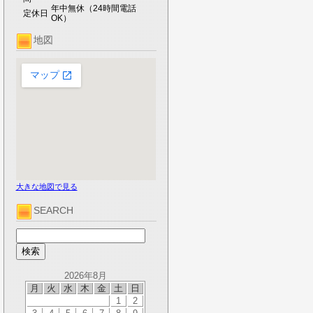
年中無休（24時間電話
定休日
OK）
地図
大きな地図で見る
SEARCH
2026年8月
月
火
水
木
金
土
日
1
2