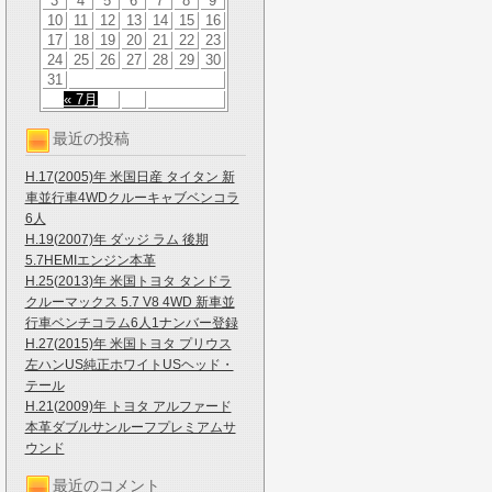
3
4
5
6
7
8
9
10
11
12
13
14
15
16
17
18
19
20
21
22
23
24
25
26
27
28
29
30
31
« 7月
最近の投稿
H.17(2005)年 米国日産 タイタン 新
車並行車4WDクルーキャブベンコラ
6人
H.19(2007)年 ダッジ ラム 後期
5.7HEMIエンジン本革
H.25(2013)年 米国トヨタ タンドラ
クルーマックス 5.7 V8 4WD 新車並
行車ベンチコラム6人1ナンバー登録
H.27(2015)年 米国トヨタ プリウス
左ハンUS純正ホワイトUSヘッド・
テール
H.21(2009)年 トヨタ アルファード
本革ダブルサンルーフプレミアムサ
ウンド
最近のコメント