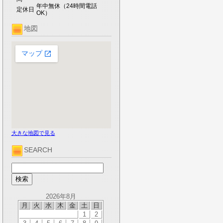
年中無休（24時間電話
定休日
OK）
地図
大きな地図で見る
SEARCH
2026年8月
月
火
水
木
金
土
日
1
2