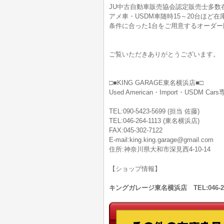
JU中古自動車販売協会認定販売士多数
アメ車・USDM車随時15～20台ほ
条件に合った1台をご用意するオーダー
ご覧いただきありがとうございます。
□■KING GARAGE東名横浜店■□
Used American・Import・USDM Ca
TEL:090-5423-5699 (担当 佐藤)
TEL:046-264-1113 (東名横浜店)
FAX:045-302-7122
E-mail:king.king.garage@gmail.com
住所:神奈川県大和市深見西4-10-14
【ショップ情報】
キングガレージ東名横浜店 TEL:046-2