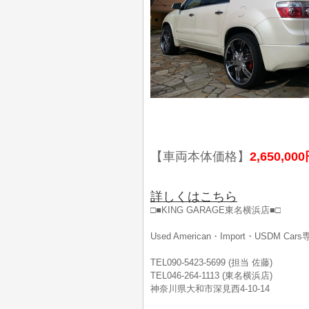
【車両本体価格】
2,650,00
詳しくはこちら
□■KING GARAGE東名横浜店■□
Used American・Import・USDM Ca
TEL090-5423-5699 (担当 佐藤)
TEL046-264-1113 (東名横浜店)
神奈川県大和市深見西4-10-14