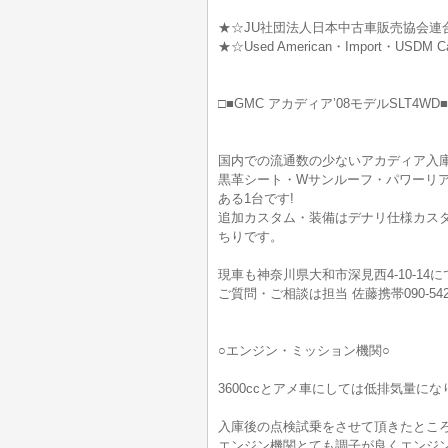
★☆JU社団法人日本中古車販売協会連
★☆Used American・Import・USD
□■GMC アカディア’08モデルSLT4WD■
国内での流通数の少ないアカディア入庫
黒革シート・Wサンルーフ・パワーリア
ある1台です!
追加カスタム・装備はデナリ仕様カスタ
ちりです。
現車も神奈川県大和市深見西4-10-14
ご質問・ご相談は担当 佐藤携帯090-54
○エンジン・ミッション機関○
3600ccとアメ車にしては低排気量に
入庫後の点検試乗をさせて頂きたとこ
エンジン機関とても調子が良くエンジ