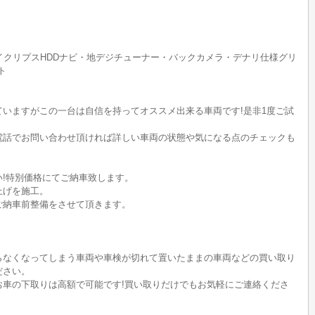
イクリプスHDDナビ・地デジチューナー・バックカメラ・デナリ仕様グリ
ト
いますがこの一台は自信を持ってオススメ出来る車両です!是非1度ご試
電話でお問い合わせ頂ければ詳しい車両の状態や気になる点のチェックも
!特別価格にてご納車致します。
上げを施工。
ご納車前整備をさせて頂きます。
らなくなってしまう車両や車検が切れて置いたままの車両などの買い取り
ださい。
のお車の下取りは高額で可能です!買い取りだけでもお気軽にご連絡くださ