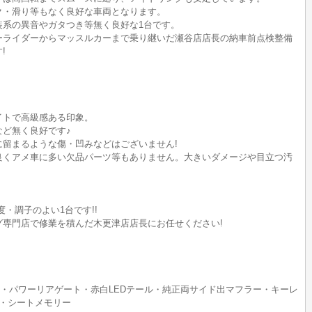
ク・滑り等もなく良好な車両となります。
装系の異音やガタつき等無く良好な1台です。
ーライダーからマッスルカーまで乗り継いだ瀬谷店店長の納車前点検整備
!
イトで高級感ある印象。
ど無く良好です♪
留まるような傷・凹みなどはございません!
良くアメ車に多い欠品パーツ等もありません。大きいダメージや目立つ汚
・調子のよい1台です!!
グ専門店で修業を積んだ木更津店店長にお任せください!
・パワーリアゲート・赤白LEDテール・純正両サイド出マフラー・キーレ
・シートメモリー