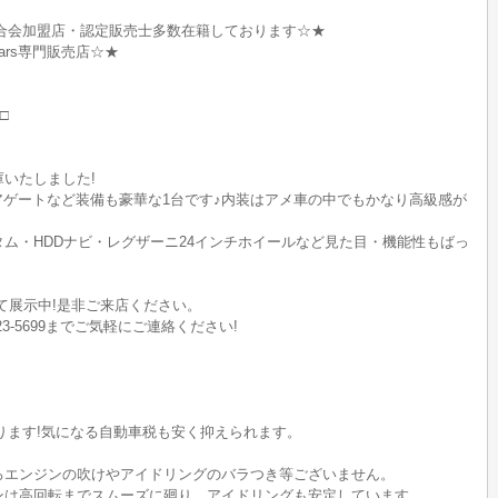
合会加盟店・認定販売士多数在籍しております☆★
M Cars専門販売店☆★
□
いたしました!
ゲートなど装備も豪華な1台です♪内装はアメ車の中でもかなり高級感が
ム・HDDナビ・レグザーニ24インチホイールなど見た目・機能性もばっ
にて展示中!是非ご来店ください。
23-5699までご気軽にご連絡ください!
なります!気になる自動車税も安く抑えられます。
ろエンジンの吹けやアイドリングのバラつき等ございません。
ンは高回転までスムーズに廻り、アイドリングも安定しています。