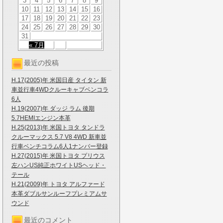
3
4
5
6
7
8
9
10
11
12
13
14
15
16
17
18
19
20
21
22
23
24
25
26
27
28
29
30
31
« 7月
最近の投稿
H.17(2005)年 米国日産 タイタン 新
車並行車4WDクルーキャブベンコラ
6人
H.19(2007)年 ダッジ ラム 後期
5.7HEMIエンジン本革
H.25(2013)年 米国トヨタ タンドラ
クルーマックス 5.7 V8 4WD 新車並
行車ベンチコラム6人1ナンバー登録
H.27(2015)年 米国トヨタ プリウス
左ハンUS純正ホワイトUSヘッド・
テール
H.21(2009)年 トヨタ アルファード
本革ダブルサンルーフプレミアムサ
ウンド
最近のコメント