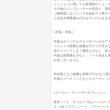
ミッションに関しても変速時のショッ
その他のコンプレッサーや足回り・電
ご納車前にはインパラを始めアメ車ロ
と法定点検整備も行わせていただきます
○外装・内装○
外装はオリジナルカラーのパールホワ
ペイントの状態も色褪せやクリヤ浮きな
走行上ついてしまう傷等も少なく、目に
内装は使用感も少なく、シート状況も
れ等ございません。
外内装ともに綺麗な車両です!かなり程度
外装のコーティングなどもコーティン
○メーカー・ディーラーオプション○
黒革シート・サンルーフ&ムーンルーフ
ス・4キャプテンシート・パワーシート