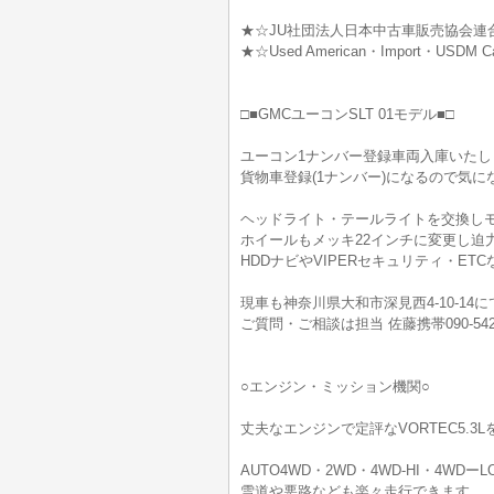
★☆JU社団法人日本中古車販売協会連
★☆Used American・Import・USD
□■GMCユーコンSLT 01モデル■□
ユーコン1ナンバー登録車両入庫いたし
貨物車登録(1ナンバー)になるので気に
ヘッドライト・テールライトを交換し
ホイールもメッキ22インチに変更し迫
HDDナビやVIPERセキュリティ・E
現車も神奈川県大和市深見西4-10-14
ご質問・ご相談は担当 佐藤携帯090-54
○エンジン・ミッション機関○
丈夫なエンジンで定評なVORTEC5.
AUTO4WD・2WD・4WD-HI・4
雪道や悪路なども楽々走行できます。