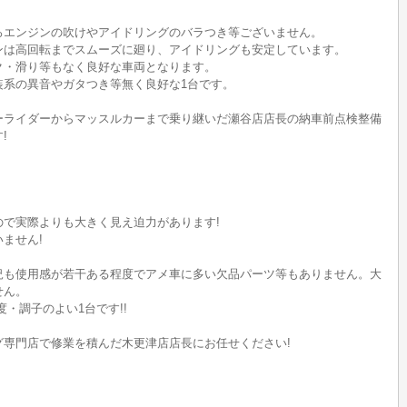
ろエンジンの吹けやアイドリングのバラつき等ございません。
ンは高回転までスムーズに廻り、アイドリングも安定しています。
ク・滑り等もなく良好な車両となります。
装系の異音やガタつき等無く良好な1台です。
ーライダーからマッスルカーまで乗り継いだ瀬谷店店長の納車前点検整備
!
で実際よりも大きく見え迫力があります!
ません!
況も使用感が若干ある程度でアメ車に多い欠品パーツ等もありません。大
せん。
・調子のよい1台です!!
グ専門店で修業を積んだ木更津店店長にお任せください!