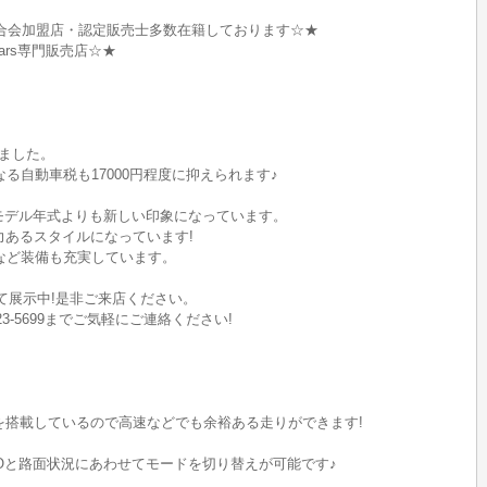
合会加盟店・認定販売士多数在籍しております☆★
M Cars専門販売店☆★
ました。
なる自動車税も17000円程度に抑えられます♪
モデル年式よりも新しい印象になっています。
力あるスタイルになっています!
TCなど装備も充実しています。
にて展示中!是非ご来店ください。
23-5699までご気軽にご連絡ください!
3Lを搭載しているので高速などでも余裕ある走りができます!
WDーLOと路面状況にあわせてモードを切り替えが可能です♪