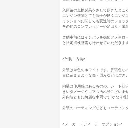
入庫後の点検試乗をさせて頂きたとこ
エンジン機関とても調子が良くエンジ
ミッションに関しても変速時のショッ
その他のコンプレッサーや足回り・電
ご納車前にはインパラを始めアメ車ロ
と法定点検整備も行わせていただきます
○外装・内装○
外装は単色のホワイトです。膨張色なの
目に留まるような傷・凹みなどはござい
内装は使用感はあるものの、シート状
きいダメージや目立つ汚れ等ございま
外内装ともに綺麗な車両です!かなり程度
外装のコーティングなどもコーティン
○メーカー・ディーラーオプション○