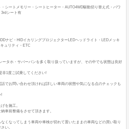
・シートメモリー・シートヒーター・AUTO4WD駆動切り替え式・パワ
3rdシート有
DDナビ・HIDイカリングプロジェクターLEDヘッドライト・LEDメッキ
セキュリティ・ETC
ボレータホ・サバーバンを多く取り扱っていますが、その中でも状態は良好
是非1度ご試乗してください!
電話でお問い合わせ頂ければ詳しい車両の状態や気になる点のチェックも
!
上げを施工。
ご納車前整備をさせて頂きます。
らなくなってしまう車両や車検が切れて置いたままの車両などの買い取り
ださい。