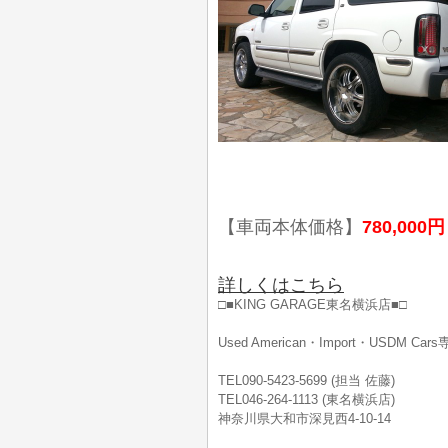
【車両本体価格】
780,000円
詳しくはこちら
□■KING GARAGE東名横浜店■□
Used American・Import・USDM Ca
TEL090-5423-5699 (担当 佐藤)
TEL046-264-1113 (東名横浜店)
神奈川県大和市深見西4-10-14