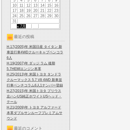
3
4
5
6
7
8
9
10
11
12
13
14
15
16
17
18
19
20
21
22
23
24
25
26
27
28
29
30
31
« 7月
最近の投稿
H.17(2005)年 米国日産 タイタン 新
車並行車4WDクルーキャブベンコラ
6人
H.19(2007)年 ダッジ ラム 後期
5.7HEMIエンジン本革
H.25(2013)年 米国トヨタ タンドラ
クルーマックス 5.7 V8 4WD 新車並
行車ベンチコラム6人1ナンバー登録
H.27(2015)年 米国トヨタ プリウス
左ハンUS純正ホワイトUSヘッド・
テール
H.21(2009)年 トヨタ アルファード
本革ダブルサンルーフプレミアムサ
ウンド
最近のコメント