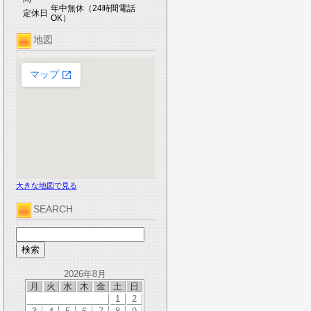
年中無休（24時間電話
定休日
OK）
地図
大きな地図で見る
SEARCH
2026年8月
月
火
水
木
金
土
日
1
2