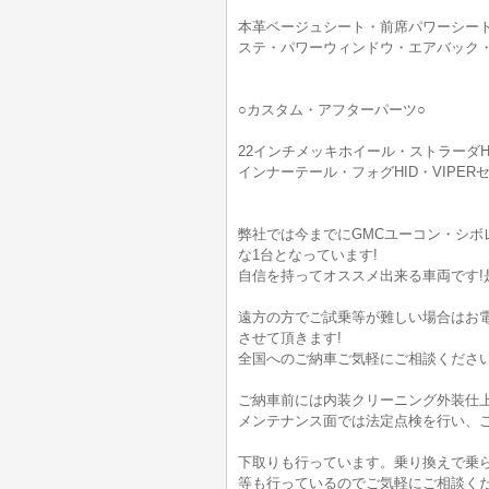
本革ベージュシート・前席パワーシート
ステ・パワーウィンドウ・エアバック・
○カスタム・アフターパーツ○
22インチメッキホイール・ストラーダH
インナーテール・フォグHID・VIPER
弊社では今までにGMCユーコン・シ
な1台となっています!
自信を持ってオススメ出来る車両です!
遠方の方でご試乗等が難しい場合はお
させて頂きます!
全国へのご納車ご気軽にご相談ください
ご納車前には内装クリーニング外装仕
メンテナンス面では法定点検を行い、
下取りも行っています。乗り換えで乗
等も行っているのでご気軽にご相談く