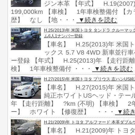
ジン本革 【年式】 H.19(200
199,000km 【車検】 1年車検整備付 
歴】 なし 【地・・・
▼続きを読む
H.25(2013)年 米国トヨタ タンドラ クルーマッ
ム6人1ナンバー登録
【車名】 H.25(2013)年 米
ックス 5.7 V8 4WD 新車
ー登録 【年式】 H.25(2013)年 【走行距離
検】 1年車検整備付 ・・・
▼続きを読む
H.27(2015)年 米国トヨタ プリウス 左ハン
【車名】 H.27(2015)年 米
純正ホワイトUSヘッド・テール 【
年 【走行距離】 ?km (不明) 【車検】 
ー】 ホワイト 【修復歴】 ・・・
▼続
H.21(2009)年 トヨタ アルファード 本革
【車名】 H.21(2009)年 ト